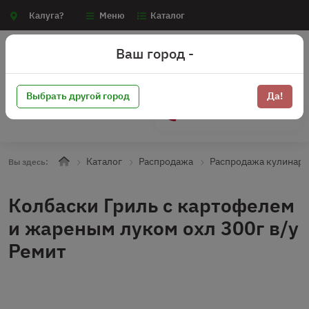
Калуга?
Меню
Каталог
Ваш город -
Выбрать другой город
Да!
+7 (910) 910-70-15
Каталог
Распродажа
Распродажа кулинари
Вы здесь:
Колбаски Гриль с картофелем
и жареным луком охл 300г в/у
Ремит