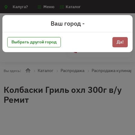
Калуга?
Меню
Каталог
Ваш город -
Выбрать другой город
Да!
+7 (910) 910-70-15
Каталог
Распродажа
Распродажа кулинари
Вы здесь:
Колбаски Гриль охл 300г в/у
Ремит