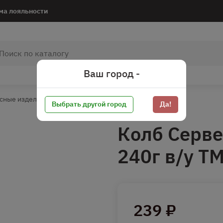
ма лояльности
Ваш город -
сные изделия
Колбаса п/к
Колбаса п/к штучная
Выбрать другой город
Да!
Колб Серве
240г в/у Т
239 ₽