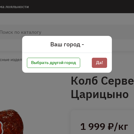
ма лояльности
Ваш город -
сные изделия
Колбаса с/к
Колбаса с/к весовая
Выбрать другой город
Да!
Колб Серве
Царицыно
1 999 ₽/кг