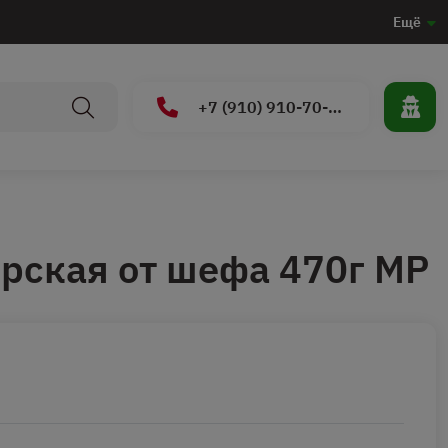
Ещё
+7 (910) 910-70-15
рская от шефа 470г МР