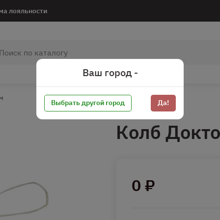
ма лояльности
Ваш город -
м
Выбрать другой город
Да!
Колб Докто
0 ₽