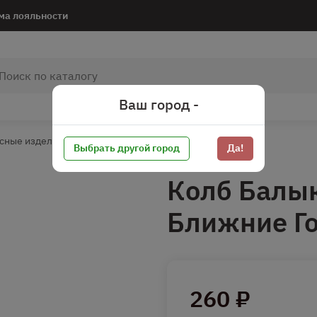
ма лояльности
Ваш город -
сные изделия
Колбаса в/к
Колбаса в/к штучная
Выбрать другой город
Да!
Колб Балык
Ближние Г
260 ₽