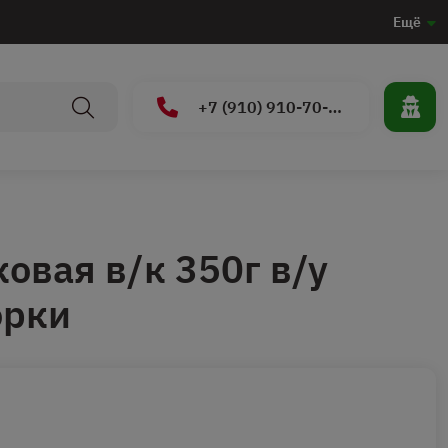
Ещё
+7 (910) 910-70-15
овая в/к 350г в/у
орки