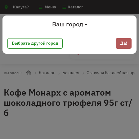
Калуга?
Меню
Каталог
Ваш город -
Выбрать другой город
Да!
+7 (910) 910-70-15
Каталог
Бакалея
Сыпучая бакалейная про
Вы здесь:
Кофе Монарх с ароматом
шоколадного трюфеля 95г ст/
б