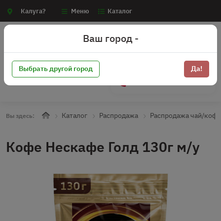
Калуга?
Меню
Каталог
Ваш город -
Выбрать другой город
Да!
+7 (910) 910-70-15
Каталог
Распродажа
Распродажа чай/коф
Вы здесь:
Кофе Нескафе Голд 130г м/у