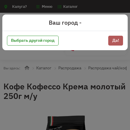
Калуга?
Меню
Каталог
Ваш город -
Выбрать другой город
Да!
+7 (910) 910-70-15
Каталог
Распродажа
Распродажа чай/коф
Вы здесь:
Кофе Кофессо Крема молотый
250г м/у