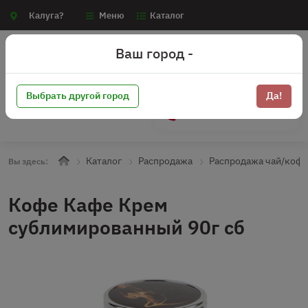
Калуга?
Меню
Каталог
Ваш город -
Выбрать другой город
Да!
+7 (910) 910-70-15
Каталог
Распродажа
Распродажа чай/коф
Вы здесь:
Кофе Кафе Крем
сублимированный 90г сб