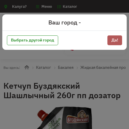
Калуга?
Меню
Каталог
Ваш город -
Выбрать другой город
Да!
+7 (910) 910-70-15
Каталог
Бакалея
Жидкая бакалейная прод
Вы здесь:
Кетчуп Буздякский
Шашлычный 260г пп дозатор