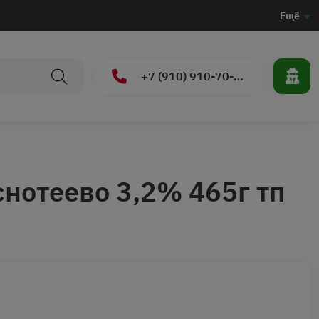
Ещё
+7 (910) 910-70-15
нотеево 3,2% 465г тп