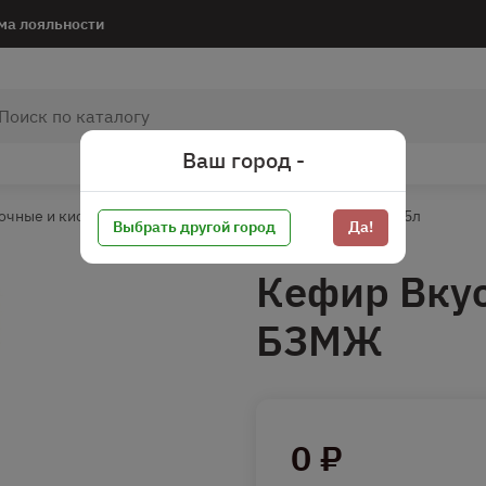
ма лояльности
Ваш город -
очные и кисломолочные
Кефир
Кефир от 0,3 до 0,5л
Выбрать другой город
Да!
Кефир Вкус
БЗМЖ
0 ₽