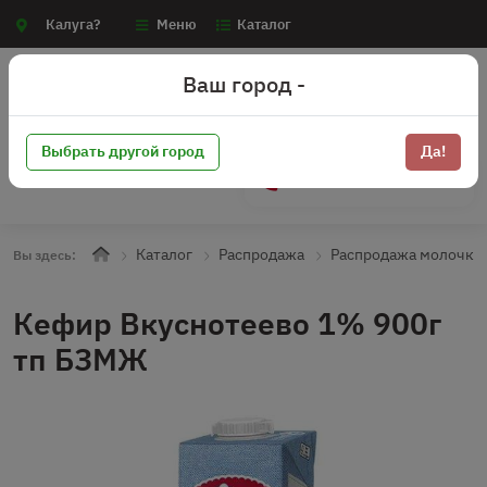
Калуга?
Меню
Каталог
Ваш город -
Выбрать другой город
Да!
+7 (910) 910-70-15
Каталог
Распродажа
Распродажа молочка
Вы здесь:
Кефир Вкуснотеево 1% 900г
тп БЗМЖ