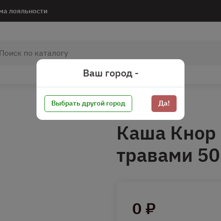
ма лояльности
Ваш город -
Выбрать другой город
Да!
Каша Кнор 
травами 50
0 ₽