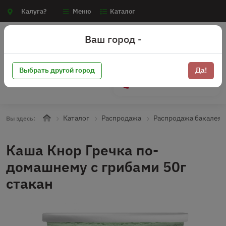
Калуга?
Меню
Каталог
Ваш город -
Выбрать другой город
Да!
+7 (910) 910-70-15
Каталог
Распродажа
Распродажа бакалея
Вы здесь:
Каша Кнор Гречка по-
домашнему с грибами 50г
стакан