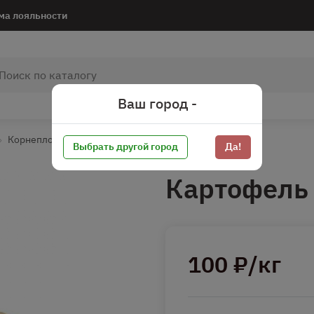
ма лояльности
Ваш город -
Корнеплоды и клубни*
Выбрать другой город
Да!
Картофель
100 ₽/кг