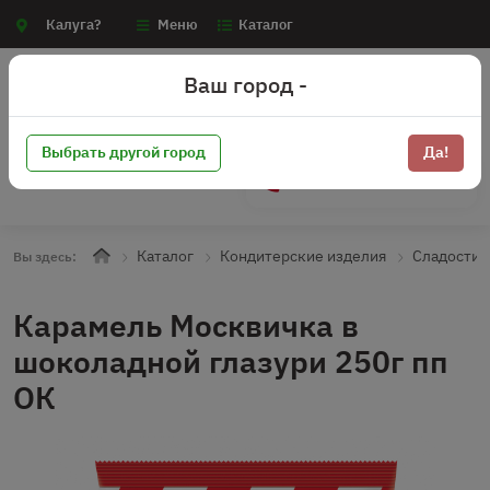
Калуга?
Меню
Каталог
Ваш город -
Выбрать другой город
Да!
+7 (910) 910-70-15
Каталог
Кондитерские изделия
Сладости
Вы здесь:
Карамель Москвичка в
шоколадной глазури 250г пп
ОК