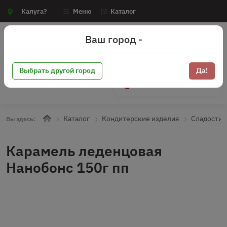
Калуга?
Меню
Каталог
Ваш город -
Выбрать другой город
Да!
+7 (910) 910-70-15
Каталог
Кондитерские изделия
Сладости
Вы здесь:
Карамель леденцовая
Нанобонс 150г пп