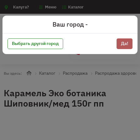
Калуга?
Меню
Каталог
Ваш город -
Выбрать другой город
Да!
+7 (910) 910-70-15
Каталог
Распродажа
Распродажа здоровое
Вы здесь:
Карамель Эко ботаника
Шиповник/мед 150г пп