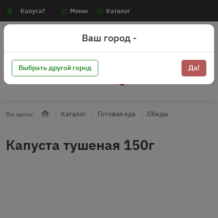
Калуга?
Меню
Каталог
Ваш город -
Выбрать другой город
Да!
+7 (910) 910-70-15
Каталог
Готовая еда
Обеды
Вы здесь:
Капуста тушеная 150г