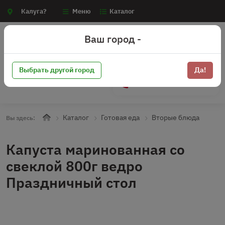
Калуга?
Меню
Каталог
Ваш город -
Выбрать другой город
Да!
+7 (910) 910-70-15
Каталог
Готовая еда
Вторые блюда
Вы здесь:
Капуста маринованная со
свеклой 800г ведро
Праздничный стол