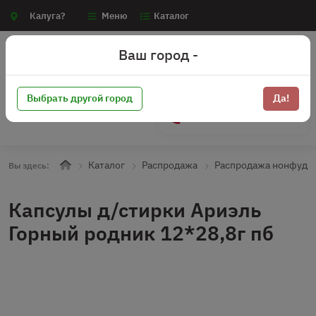
Калуга?
Меню
Каталог
Ваш город -
Выбрать другой город
Да!
+7 (910) 910-70-15
Каталог
Распродажа
Распродажа нонфуд
Вы здесь:
Капсулы д/стирки Ариэль
Горный родник 12*28,8г пб