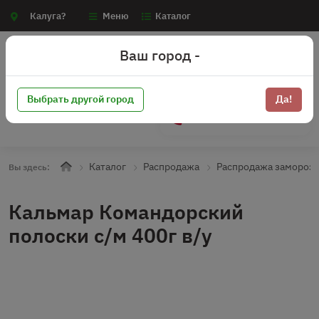
Калуга?
Меню
Каталог
Ваш город -
Выбрать другой город
Да!
+7 (910) 910-70-15
Каталог
Распродажа
Распродажа замороз
Вы здесь:
Кальмар Командорский
полоски с/м 400г в/у