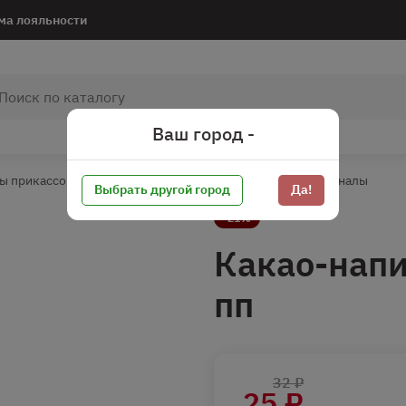
ма лояльности
Ваш город -
ы прикассовой зоны
Чай/Кофе/Какао
Какао терминалы
Выбрать другой город
Да!
-21%
Какао-нап
пп
32 ₽
25 ₽