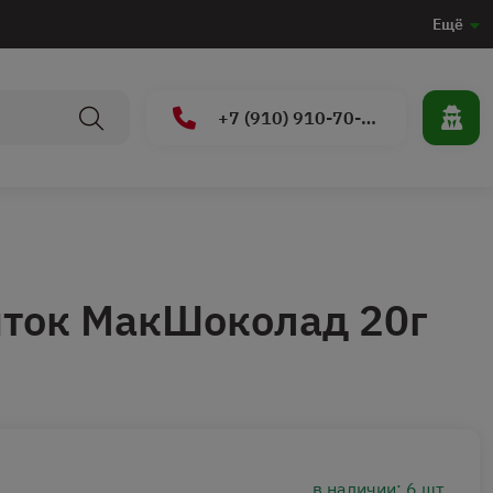
Ещё
+7 (910) 910-70-15
иток МакШоколад 20г
в наличии: 6 шт