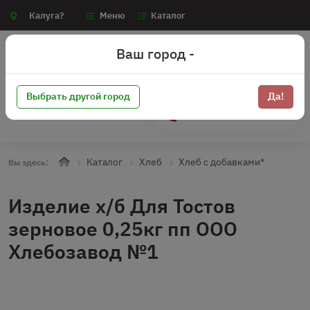
Калуга?
Меню
Каталог
Ваш город -
Выбрать другой город
Да!
+7 (910) 910-70-15
Каталог
Хлеб
Хлеб с добавками*
Вы здесь:
Изделие х/б Для Тостов
зерновое 0,25кг пп ООО
Хлебозавод №1