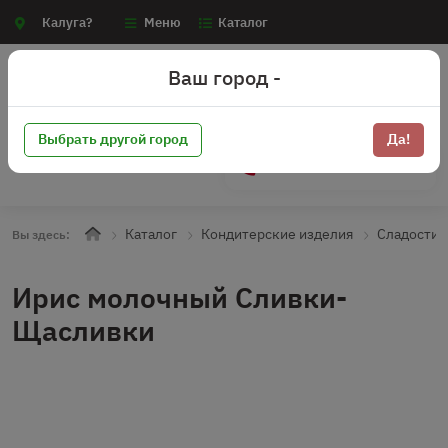
Калуга?
Меню
Каталог
Ваш город -
Выбрать другой город
Да!
+7 (910) 910-70-15
Каталог
Кондитерские изделия
Сладости
Вы здесь:
Ирис молочный Сливки-
Щасливки