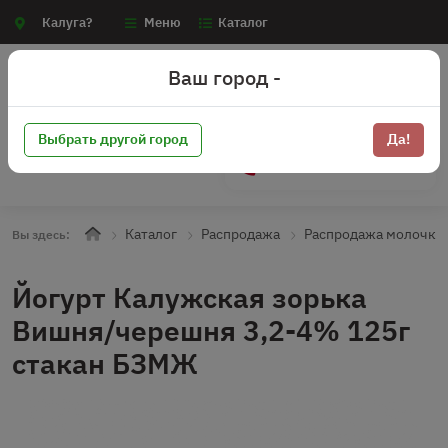
Калуга?
Меню
Каталог
Ваш город -
Выбрать другой город
Да!
+7 (910) 910-70-15
Каталог
Распродажа
Распродажа молочка
Вы здесь:
Йогурт Калужская зорька
Вишня/черешня 3,2-4% 125г
стакан БЗМЖ