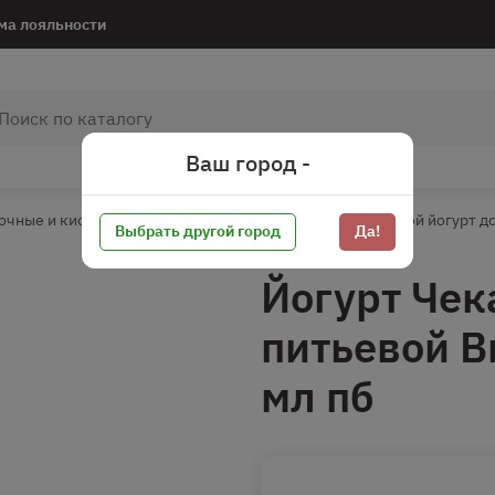
ма лояльности
Ваш город -
очные и кисломолочные
Питьевой йогурт
Питьевой йогурт до
Выбрать другой город
Да!
Йогурт Чек
питьевой В
мл пб