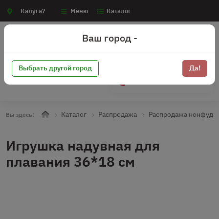
Калуга?
Меню
Каталог
Ваш город -
Выбрать другой город
Да!
+7 (910) 910-70-15
Каталог
Распродажа
Распродажа нонфуд
Вы здесь:
Игрушка надувная для
плавания 36*18 см