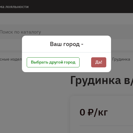
ма лояльности
Ваш город -
сные изделия
Деликатесы мясные*
Из свинины
Грудинка
Выбрать другой город
Да!
Грудинка в
0 ₽/кг