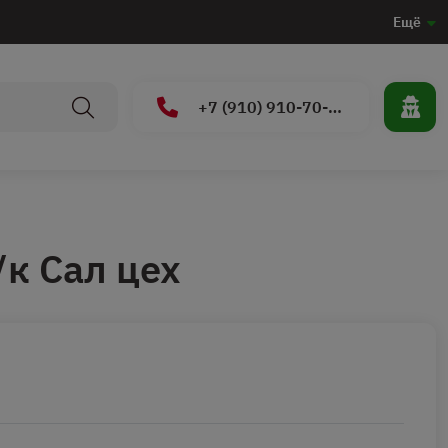
Ещё
+7 (910) 910-70-15
/к Сал цех