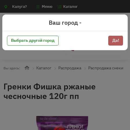
Калуга?
Меню
Каталог
Ваш город -
Выбрать другой город
Да!
+7 (910) 910-70-15
Каталог
Распродажа
Распродажа снеки
Вы здесь:
Гренки Фишка ржаные
чесночные 120г пп