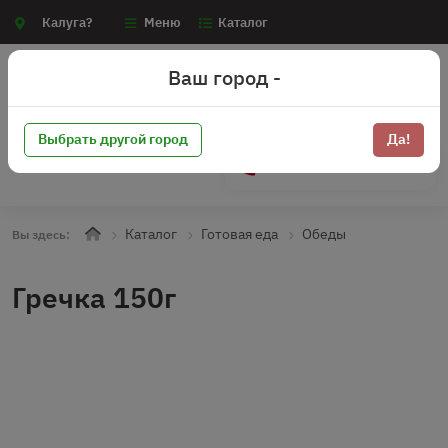
Калуга?
Меню
Каталог
Ваш город -
Выбрать другой город
Да!
+7 (910) 910-70-15
Каталог
Готовая еда
Обеды
Вы здесь:
Гречка 150г