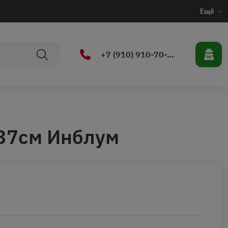
Ещё
+7 (910) 910-70-15
 37см Инблум