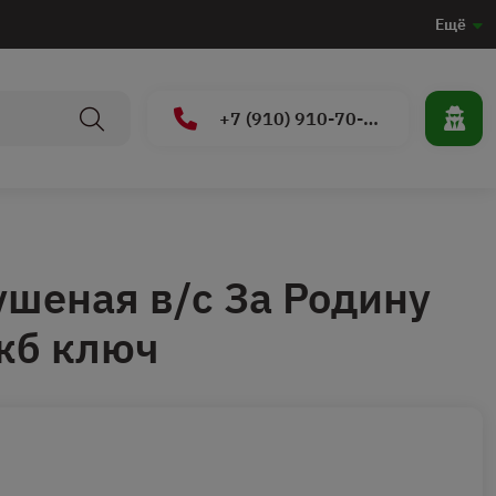
Ещё
+7 (910) 910-70-15
ушеная в/с За Родину
жб ключ