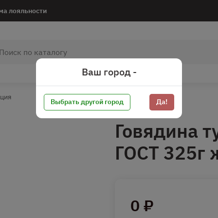
ма лояльности
Ваш город -
ация
Выбрать другой город
Да!
Говядина т
ГОСТ 325г 
0 ₽