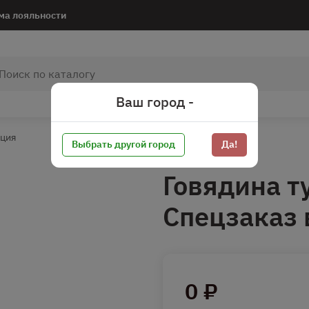
ма лояльности
Ваш город -
ация
Выбрать другой город
Да!
Говядина т
Спецзаказ 
0 ₽