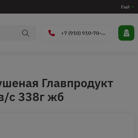
Ещё
+7 (910) 910-70-15
ушеная Главпродукт
в/с 338г жб