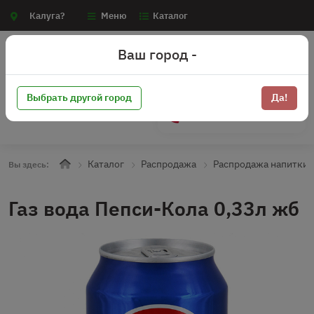
Калуга?
Меню
Каталог
Ваш город -
Выбрать другой город
Да!
+7 (910) 910-70-15
Каталог
Распродажа
Распродажа напитки 
Вы здесь:
Газ вода Пепси-Кола 0,33л жб