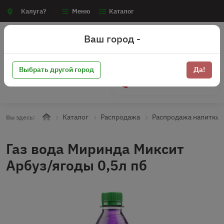
Калуга?
Меню
Каталог
Ваш город -
Выбрать другой город
Да!
+7 (910) 910-70-15
Каталог
Распродажа
Распродажа напитки 
Вы здесь:
Газ вода Миринда Миксит
Арбуз/ягоды 0,5л пб