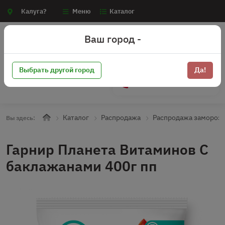
Калуга?
Меню
Каталог
Ваш город -
Выбрать другой город
Да!
+7 (910) 910-70-15
Каталог
Распродажа
Распродажа замороз
Вы здесь:
Гарнир Планета Витаминов С
баклажанами 400г пп