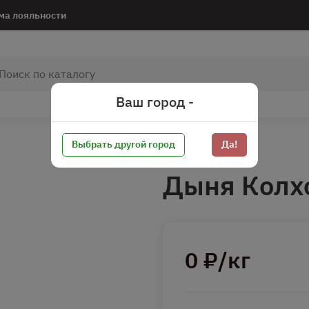
ма лояльности
Ваш город -
Выбрать другой город
Да!
Дыня Колх
0 ₽/кг