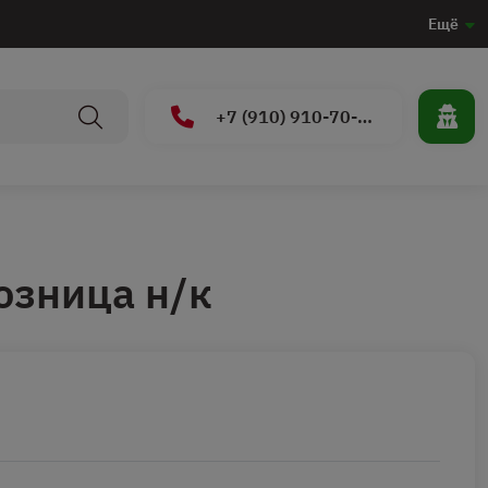
Ещё
+7 (910) 910-70-15
озница н/к