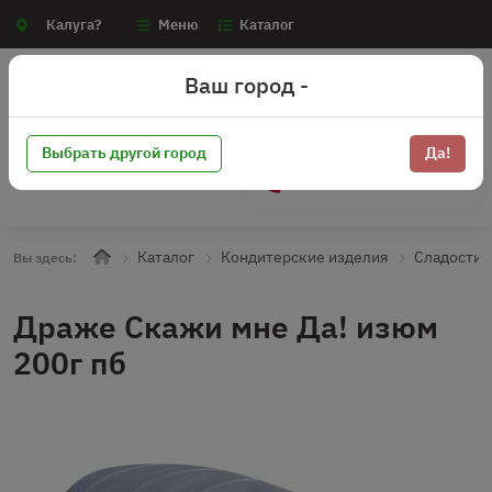
Калуга?
Меню
Каталог
Ваш город -
Выбрать другой город
Да!
+7 (910) 910-70-15
Каталог
Кондитерские изделия
Сладости
Вы здесь:
Драже Скажи мне Да! изюм
200г пб