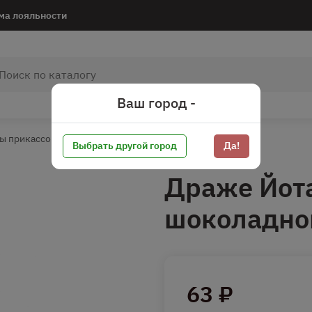
ма лояльности
Ваш город -
ы прикассовой зоны
Сахарная группа
Драже
Выбрать другой город
Да!
Драже Йота
шоколадной
63 ₽