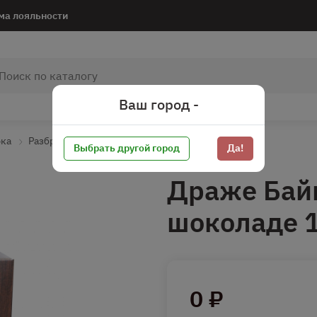
ма лояльности
Ваш город -
рка
Разбросать
Выбрать другой город
Да!
Драже Бай
шоколаде 1
0 ₽