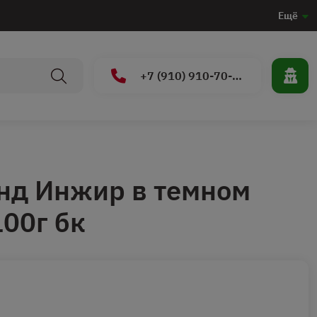
Ещё
+7 (910) 910-70-15
нд Инжир в темном
00г бк