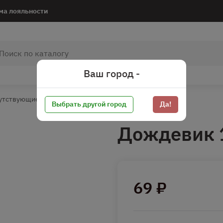
ма лояльности
Ваш город -
утствующие товары
Товары для активного отдыха*
Выбрать другой город
Да!
Дождевик 
69 ₽