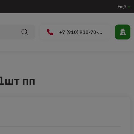
Ещё
+7 (910) 910-70-15
1шт пп