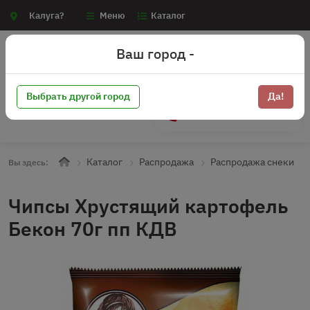
Калуга?
Меню
Каталог
Ваш город -
Выбрать другой город
Да!
+7 (910) 910-70-15
Каталог
Распродажа
Распродажа снеки
Вы здесь:
Чипсы Хрустящий картофель
Бекон 70г пп КДВ