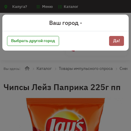
Калуга?
Меню
Каталог
Ваш город -
Выбрать другой город
Да!
+7 (910) 910-70-15
Каталог
Товары импульсного спроса
Снек
Вы здесь:
Чипсы Лейз Паприка 225г пп