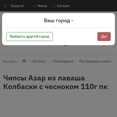
Калуга?
Меню
Каталог
Ваш город -
Выбрать другой город
Да!
+7 (910) 910-70-15
Каталог
Распродажа
Распродажа снеки
Вы здесь:
Чипсы Азар из лаваша
Колбаски с чесноком 110г пк