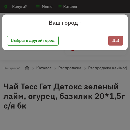
Калуга?
Меню
Каталог
Ваш город -
Выбрать другой город
Да!
+7 (910) 910-70-15
Каталог
Распродажа
Распродажа чай/коф
Вы здесь:
Чай Тесс Гет Детокс зеленый
лайм, огурец, базилик 20*1,5г
с/я бк