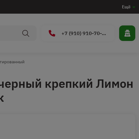
Ещё
+7 (910) 910-70-15
етированный
 черный крепкий Лимон
к