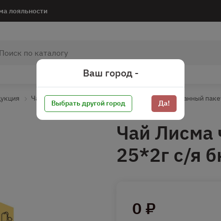
ма лояльности
Ваш город -
дукция
Чай, кофе, какао
Чай черный ароматизированный пак
Выбрать другой город
Да!
Чай Лисма
25*2г с/я б
0 ₽