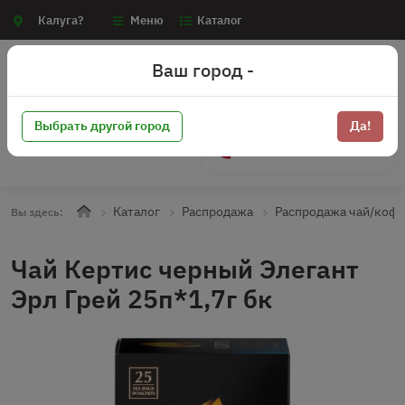
Калуга?
Меню
Каталог
Ваш город -
Выбрать другой город
Да!
+7 (910) 910-70-15
Каталог
Распродажа
Распродажа чай/коф
Вы здесь:
Чай Кертис черный Элегант
Эрл Грей 25п*1,7г бк