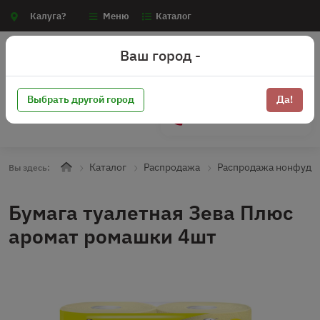
Калуга?
Меню
Каталог
Ваш город -
Выбрать другой город
Да!
+7 (910) 910-70-15
Каталог
Распродажа
Распродажа нонфуд
Вы здесь:
Бумага туалетная Зева Плюс
аромат ромашки 4шт